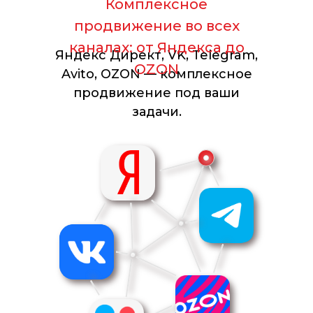
Комплексное
продвижение во всех
каналах: от Яндекса до
Яндекс Директ, VK, Telegram,
OZON
Avito, OZON — комплексное
продвижение под ваши
задачи.